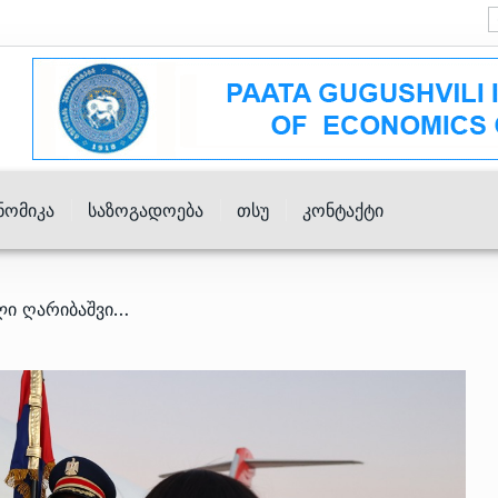
ნომიკა
Საზოგადოება
Თსუ
Კონტაქტი
/ პრემიერ-მინისტრ ირაკლი ღარიბაშვილის ვიზიტი ეგვიპტის არაბთა რესპუბლიკაში დაიწყო