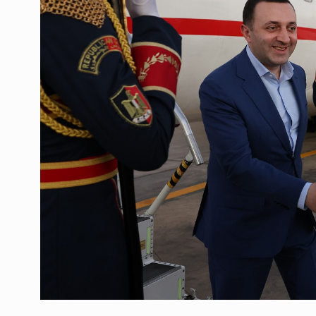
ოთარ შამუგია ბაქოში
6
მინისტერიალზე სიტყ
ᲔᲙᲝᲜᲝᲛᲘᲙᲐ
10/05/2022
გოგიტა თოდრაძე სა
სტატისტიკის ეროვნუ
7
სამსახურის…