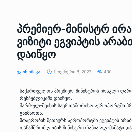
ᲔᲙᲝᲜᲝᲛᲘᲙᲐ
10/05/2022
საქართველოს რკინიგ
პრემიერ-მინისტრ ირ
გენერალურმა დირექტ
8
დერეფნის…
ვიზიტი ეგვიპტის არაბ
ᲔᲙᲝᲜᲝᲛᲘᲙᲐ
11/05/2022
დაიწყო
თბილისის ზაქარია ფ
სახელობის ოპერისა დ
9
Ეკონომიკა
Ნოემბერი 8, 2022
430
ბალეტის…
ᲙᲣᲚᲢᲣᲠᲐ
13/05/2022
საქართველოს პრემიერ-მინისტრის ირაკლი ღარიბ
რესპუბლიკაში დაიწყო.
თბილისის ზაქარია ფ
შარმ-ელ-შეიხის საერთაშორისო აეროპორტში პრ
სახელობის ოპერისა დ
10
გაიმართა.
ბალეტის…
მთავრობის მეთაურს აეროპორტში ეგვიპტის არა
ᲙᲣᲚᲢᲣᲠᲐ
13/05/2022
თანამშრომლობის მინისტრი რანია ალ-მაშატი და 