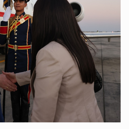
 გამართულ
ზურაბ აზარაშვილი:
ვით…
„სოციალურად დაუცველთა
11
დასაქმების პროგრამაში,…
ᲡᲐᲖᲝᲒᲐᲓᲝᲔᲑᲐ
13/05/2022
ქართველოს
ლი
აბაშის მუნიციპალიტეტი
12
ᲠᲔᲒᲘᲝᲜᲔᲑᲘ
13/05/2022