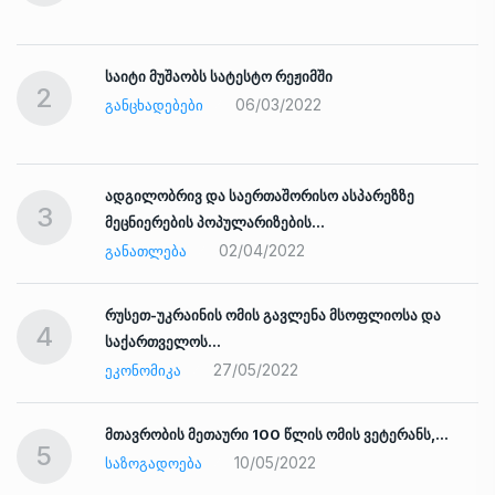
საიტი მუშაობს სატესტო რეჟიმში
2
06/03/2022
ᲒᲐᲜᲪᲮᲐᲓᲔᲑᲔᲑᲘ
ადგილობრივ და საერთაშორისო ასპარეზზე
3
მეცნიერების პოპულარიზების…
02/04/2022
ᲒᲐᲜᲐᲗᲚᲔᲑᲐ
რუსეთ-უკრაინის ომის გავლენა მსოფლიოსა და
4
საქართველოს…
27/05/2022
ᲔᲙᲝᲜᲝᲛᲘᲙᲐ
ად
მთავრობის მეთაური 100 წლის ომის ვეტერანს,…
5
10/05/2022
ᲡᲐᲖᲝᲒᲐᲓᲝᲔᲑᲐ