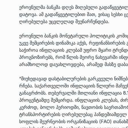
ᲔᲙᲝᲜᲝᲛᲘᲙᲐ
10/05/2022
ეროვნულმა ბანკმა დღეს მიღებული გადაწყვეტილ
დატოვა. ამ გადაწყვეტილებით მათ, ვისაც სესხი 
ღირებულება უცვლელად შეუნარჩუნდება.
საქართველოს რკინიგ
გენერალურმა დირექტ
8
ეროვნული ბანკის მონეტარული პოლიტიკის კომიტ
დერეფნის…
უკვე შემცირების დინამიკა აქვს, რეფინანსირების
ᲔᲙᲝᲜᲝᲛᲘᲙᲐ
11/05/2022
საჭიროა ინფლაციის კლებამ უფრო მყარი ტრენდის
პროგნოზირებს, რომ წლის მეორე ნახევარში ინფ
თბილისის ზაქარია ფ
არამხოლოდ დაუახლოვდება, არამედ მასზე დაბა
სახელობის ოპერისა დ
9
ბალეტის…
“მიუხედავად დასტაბილურების გარკვეული ნიშნე
ᲙᲣᲚᲢᲣᲠᲐ
13/05/2022
რჩება. საქართველოში ინფლაციის წლიური მაჩვე
განაგრძობს. თებერვალში მთლიანი ინფლაცია 8.
თბილისის ზაქარია ფ
პროცენტამდე შემცირდა. ინფლაციის კლებას, ძი
სახელობის ოპერისა დ
10
კერძოდ, ბოლო პერიოდში, ნავთობის საერთაშო
ბალეტის…
ტრანსპორტირების ღირებულებაც პანდემიამდელ 
ᲙᲣᲚᲢᲣᲠᲐ
13/05/2022
სოფლის მეურნეობის ორგანიზაციის (FAO) თანახ