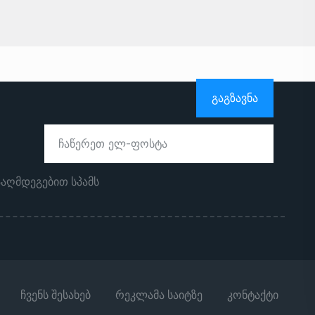
ᲒᲐᲒᲖᲐᲕᲜᲐ
ააღმდეგებით სპამს
ჩვენს შესახებ
რეკლამა საიტზე
კონტაქტი