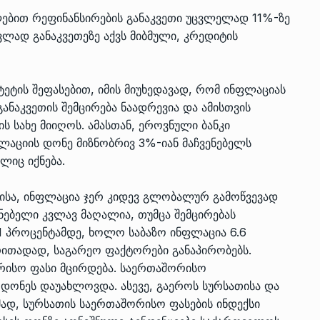
ებით რეფინანსირების განაკვეთი უცვლელად 11%-ზე
ცვლად განაკვეთეზე აქვს მიბმული, კრედიტის
ზის
მარაგი დღეისათვის გვაქვს
13
ორმა შუა
საკმარისზე მეტი, თუმცა…
ეტის შეფასებით, იმის მიუხედავად, რომ ინფლაციას
ᲔᲙᲝᲜᲝᲛᲘᲙᲐ
13/05/2022
 განაკვეთის შემცირება ნაადრევია და ამისთვის
 სახე მიიღოს. ამასთან, ეროვნული ბანკი
პრემიერ-მინისტრი ირაკლი
ლაციის დონე მიზნობრივ 3%-იან მაჩვენებელს
ალიაშვილის
ღარიბაშვილი ოზურგეთის
14
ლიც იქნება.
ა
ტექნოპარკში სტარტაპერებს…
ᲒᲐᲜᲐᲗᲚᲔᲑᲐ
15/05/2022
ბისა, ინფლაცია ჯერ კიდევ გლობალურ გამოწვევად
ნებელი კვლავ მაღალია, თუმცა შემცირებას
პრემიერ-მინისტრმა ირაკლი
1 პროცენტამდე, ხოლო საბაზო ინფლაცია 6.6
ალიაშვილის
ღარიბაშვილმა ახლად
15
რითადად, საგარეო ფაქტორები განაპირობებს.
ა
რეაბილიტირებული ოზურგეთი
რისო ფასი მცირდება. საერთაშორისო
ᲒᲐᲜᲐᲗᲚᲔᲑᲐ
15/05/2022
დონეს დაუახლოვდა. ასევე, გაეროს სურსათისა და
მად, სურსათის საერთაშორისო ფასების ინდექსი