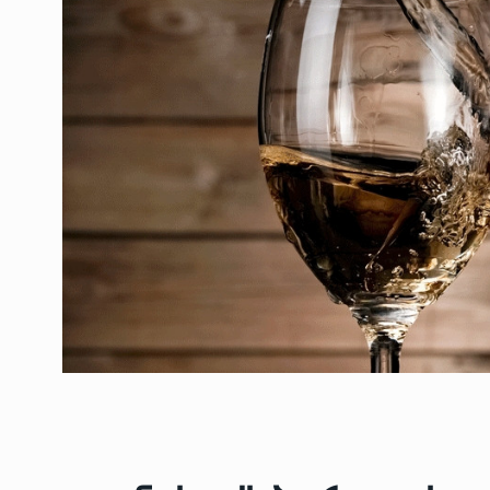
ოთარ შამუგია ბაქოში
6
მინისტერიალზე სიტყ
ᲔᲙᲝᲜᲝᲛᲘᲙᲐ
10/05/2022
გოგიტა თოდრაძე სა
სტატისტიკის ეროვნუ
7
სამსახურის…