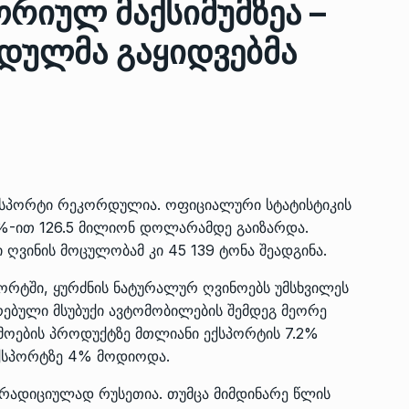
ორიულ მაქსიმუმზეა –
დულმა გაყიდვებმა
ზის
მარაგი დღეისათვის გვაქვს
13
ორმა შუა
საკმარისზე მეტი, თუმცა…
ᲔᲙᲝᲜᲝᲛᲘᲙᲐ
13/05/2022
პრემიერ-მინისტრი ირაკლი
ალიაშვილის
ღარიბაშვილი ოზურგეთის
14
ექსპორტი რეკორდულია. ოფიციალური სტატისტიკის
ა
ტექნოპარკში სტარტაპერებს…
1%-ით 126.5 მილიონ დოლარამდე გაიზარდა.
ᲒᲐᲜᲐᲗᲚᲔᲑᲐ
15/05/2022
 ღვინის მოცულობამ კი 45 139 ტონა შეადგინა.
ორტში, ყურძნის ნატურალურ ღვინოებს უმსხვილეს
პრემიერ-მინისტრმა ირაკლი
ებული მსუბუქი ავტომობილების შემდეგ მეორე
ალიაშვილის
ღარიბაშვილმა ახლად
15
ა
რეაბილიტირებული ოზურგეთი
მოების პროდუქტზე მთლიანი ექსპორტის 7.2%
ექსპორტზე 4% მოდიოდა.
ᲒᲐᲜᲐᲗᲚᲔᲑᲐ
15/05/2022
რადიციულად რუსეთია. თუმცა მიმდინარე წლის