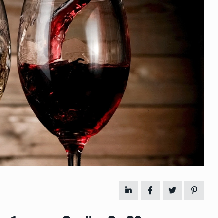
 გამართულ
ზურაბ აზარაშვილი:
ვით…
„სოციალურად დაუცველთა
11
დასაქმების პროგრამაში,…
ᲡᲐᲖᲝᲒᲐᲓᲝᲔᲑᲐ
13/05/2022
ქართველოს
ლი
აბაშის მუნიციპალიტეტი
12
ᲠᲔᲒᲘᲝᲜᲔᲑᲘ
13/05/2022