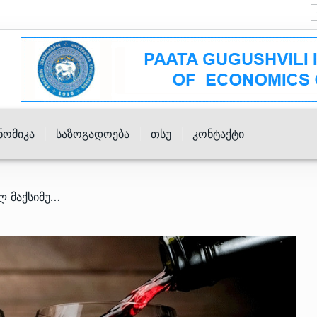
ნომიკა
Საზოგადოება
Თსუ
Კონტაქტი
/ ღვინის ექსპორტი ისტორიულ მაქსიმუმზეა – ზრდა რუსეთში რეკორდულმა გაყიდვებმა განაპირობა