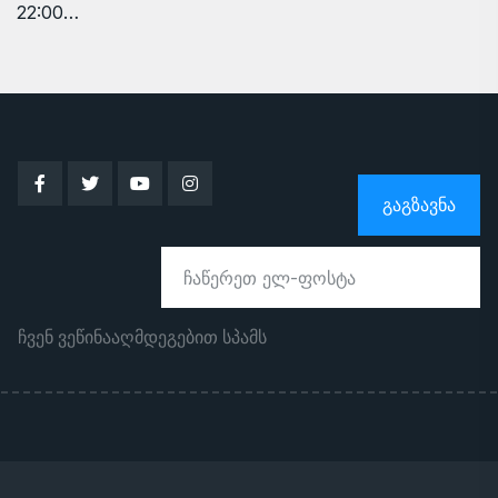
22:00…
ᲒᲐᲒᲖᲐᲕᲜᲐ
ჩვენ ვეწინააღმდეგებით სპამს