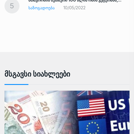
5
10/05/2022
ᲡᲐᲖᲝᲒᲐᲓᲝᲔᲑᲐ
Მსგავსი Სიახლეები