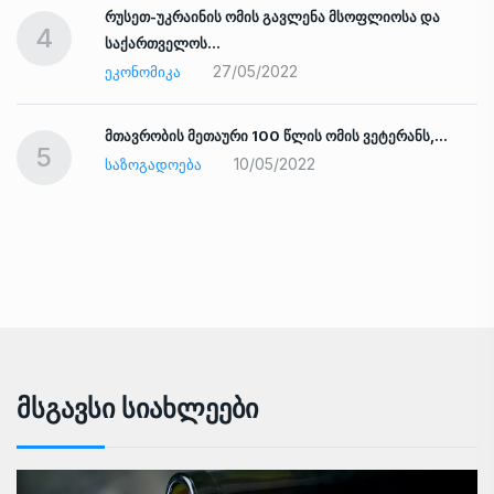
რუსეთ-უკრაინის ომის გავლენა მსოფლიოსა და
4
საქართველოს…
27/05/2022
ᲔᲙᲝᲜᲝᲛᲘᲙᲐ
ად
მთავრობის მეთაური 100 წლის ომის ვეტერანს,…
5
10/05/2022
ᲡᲐᲖᲝᲒᲐᲓᲝᲔᲑᲐ
Მსგავსი Სიახლეები