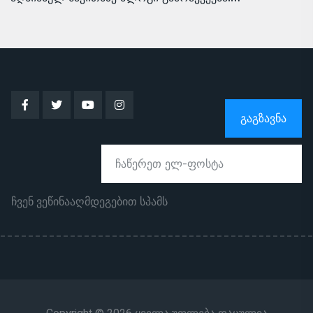
ᲒᲐᲒᲖᲐᲕᲜᲐ
ჩვენ ვეწინააღმდეგებით სპამს