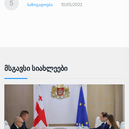
5
10/05/2022
ᲡᲐᲖᲝᲒᲐᲓᲝᲔᲑᲐ
Მსგავსი Სიახლეები