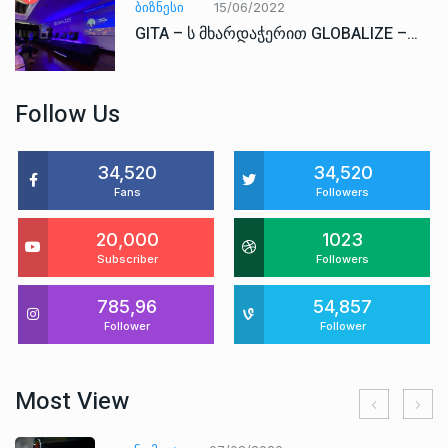
ᲑᲘᲖᲜᲔᲡᲘ
15/06/2022
GITA – ს მხარდაჭერით GLOBALIZE –…
Follow Us
34,520
34,520
Fans
Followers
20,000
1023
Subscriber
Followers
785,96
54,857
Follower
Follower
Most View