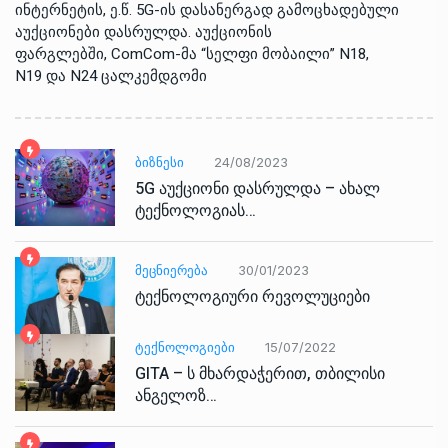
ინტერნეტის, ე.წ. 5G-ის დასანერგად გამოცხადებული
აუქციონები დასრულდა. აუქციონის
ფარგლებში, ComCom-მა “სელფი მობაილი” N18,
N19 და N24 ცალკემდგომი
ᲑᲘᲖᲜᲔᲡᲘ
24/08/2023
5G აუქციონი დასრულდა – ახალ
ტექნოლოგიას…
ᲛᲔᲪᲜᲘᲔᲠᲔᲑᲐ
30/01/2023
ტექნოლოგიური რევოლუციები
ᲢᲔᲥᲜᲝᲚᲝᲒᲘᲔᲑᲘ
15/07/2022
GITA – ს მხარდაჭერით, თბილისი
ანგელოზ…