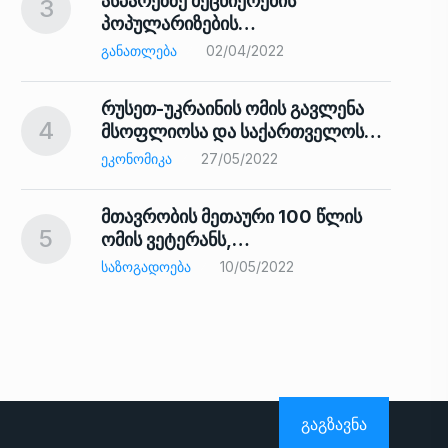
ასპარეზზე მეცნიერების
3
პოპულარიზების…
8
ᲒᲐᲜᲐᲗᲚᲔᲑᲐ
02/04/2022
რუსეთ-უკრაინის ომის გავლენა
4
მსოფლიოსა და საქართველოს…
9
ᲔᲙᲝᲜᲝᲛᲘᲙᲐ
27/05/2022
მთავრობის მეთაური 100 წლის
5
ომის ვეტერანს,…
ᲡᲐᲖᲝᲒᲐᲓᲝᲔᲑᲐ
10/05/2022
ს…
10
ᲒᲐᲒᲖᲐᲕᲜᲐ