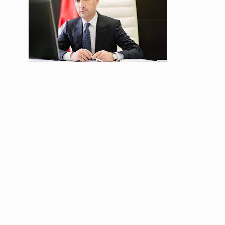
ოთარ შამუგია ბაქოში
6
მინისტერიალზე სიტყ
ᲔᲙᲝᲜᲝᲛᲘᲙᲐ
10/05/2022
გოგიტა თოდრაძე სა
სტატისტიკის ეროვნუ
7
სამსახურის…
ᲔᲙᲝᲜᲝᲛᲘᲙᲐ
10/05/2022