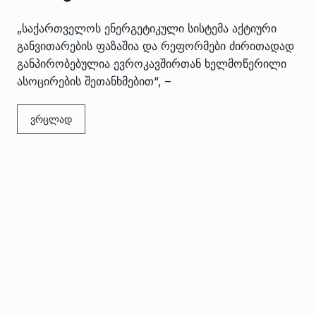
„საქართველოს ენერგეტიკული სისტემა აქტიური
განვითარების ფაზაშია და რეფორმები ძირითადად
განპირობებულია ევროკავშირთან ხელმოწერილი
ასოცირების შეთანხმებით“, –
ვრცლად
 გამართულ
ზურაბ აზარაშვილი:
ვით…
„სოციალურად დაუცველთა
11
დასაქმების პროგრამაში,…
ᲡᲐᲖᲝᲒᲐᲓᲝᲔᲑᲐ
13/05/2022
ქართველოს
ლი
აბაშის მუნიციპალიტეტი
12
ᲠᲔᲒᲘᲝᲜᲔᲑᲘ
13/05/2022