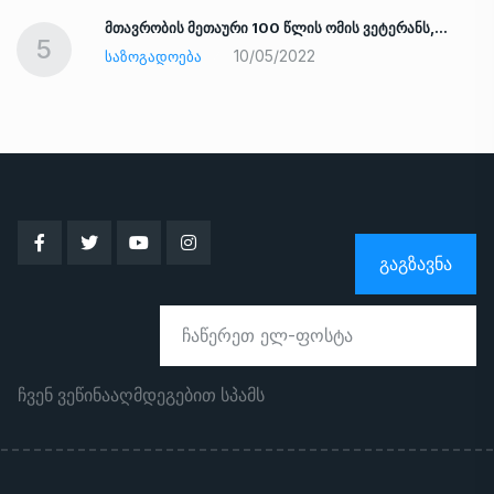
ად
მთავრობის მეთაური 100 წლის ომის ვეტერანს,…
5
10/05/2022
ᲡᲐᲖᲝᲒᲐᲓᲝᲔᲑᲐ
ᲒᲐᲒᲖᲐᲕᲜᲐ
ჩვენ ვეწინააღმდეგებით სპამს