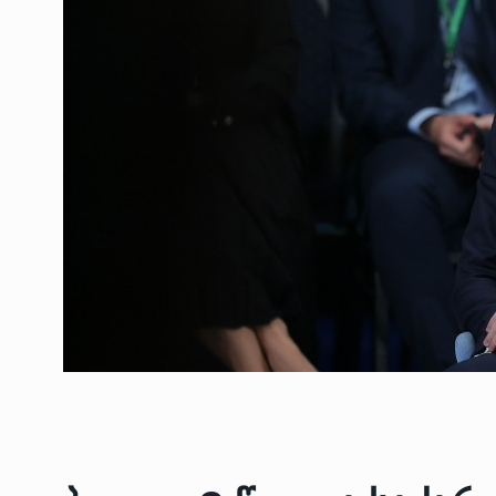
ოთარ შამუგია ბაქოში
6
მინისტერიალზე სიტყ
ᲔᲙᲝᲜᲝᲛᲘᲙᲐ
10/05/2022
გოგიტა თოდრაძე სა
სტატისტიკის ეროვნუ
7
სამსახურის…