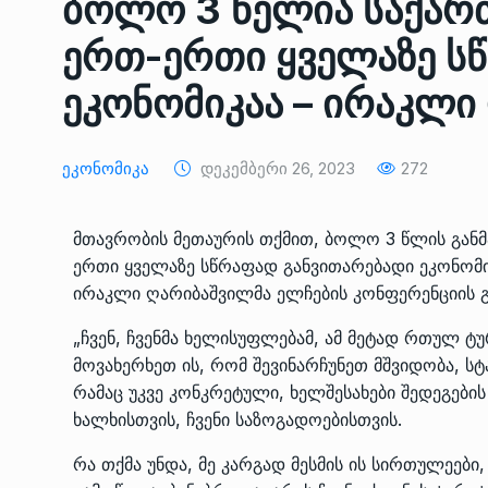
ბოლო 3 წელია საქა
ᲔᲙᲝᲜᲝᲛᲘᲙᲐ
10/05/2022
ერთ-ერთი ყველაზე ს
საქართველოს რკინიგ
ეკონომიკაა – ირაკლი
გენერალურმა დირექტ
8
დერეფნის…
ᲔᲙᲝᲜᲝᲛᲘᲙᲐ
11/05/2022
Ეკონომიკა
Დეკემბერი 26, 2023
272
თბილისის ზაქარია ფ
მთავრობის მეთაურის თქმით, ბოლო 3 წლის გა
სახელობის ოპერისა დ
9
ერთი ყველაზე სწრაფად განვითარებადი ეკონომიკ
ბალეტის…
ირაკლი ღარიბაშვილმა ელჩების კონფერენციის გა
ᲙᲣᲚᲢᲣᲠᲐ
13/05/2022
„ჩვენ, ჩვენმა ხელისუფლებამ, ამ მეტად რთულ 
მოვახერხეთ ის, რომ შევინარჩუნეთ მშვიდობა, ს
თბილისის ზაქარია ფ
რამაც უკვე კონკრეტული, ხელშესახები შედეგების 
სახელობის ოპერისა დ
10
ხალხისთვის, ჩვენი საზოგადოებისთვის.
ბალეტის…
ᲙᲣᲚᲢᲣᲠᲐ
13/05/2022
რა თქმა უნდა, მე კარგად მესმის ის სირთულეები,