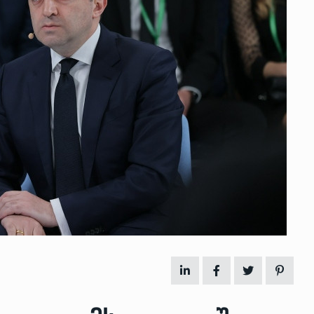
 გამართულ
ზურაბ აზარაშვილი:
ვით…
„სოციალურად დაუცველთა
11
დასაქმების პროგრამაში,…
ᲡᲐᲖᲝᲒᲐᲓᲝᲔᲑᲐ
13/05/2022
ქართველოს
ლი
აბაშის მუნიციპალიტეტი
12
ᲠᲔᲒᲘᲝᲜᲔᲑᲘ
13/05/2022