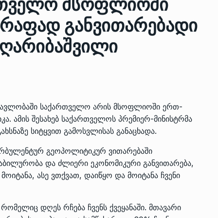
რთველო მსოფლიოში
წრაფად განვითარებადი
ზის
მარაგი დღეისათვის გვაქვს
 ღარიბაშვილი
13
ორმა შუა
საკმარისზე მეტი, თუმცა…
ᲔᲙᲝᲜᲝᲛᲘᲙᲐ
13/05/2022
პრემიერ-მინისტრი ირაკლი
ალიაშვილის
ღარიბაშვილი ოზურგეთის
14
ნმავლობაში საქართველო არის მსოფლიოში ერთ-
ა
ტექნოპარკში სტარტაპერებს…
ა. ამის შესახებ საქართველოს პრემიერ-მინისტრმა
ᲒᲐᲜᲐᲗᲚᲔᲑᲐ
15/05/2022
ხსნაზე სიტყვით გამოსვლისას განაცხადა.
ტურბულენტურ გეოპოლიტიკურ ვითარებაში
პრემიერ-მინისტრმა ირაკლი
ტაბილურობა და ძლიერი ეკონომიკური განვითარება,
ალიაშვილის
ღარიბაშვილმა ახლად
15
მოიტანა, ასე ვთქვათ, დაიწყო და მოიტანა ჩვენი
ა
რეაბილიტირებული ოზურგეთი
ᲒᲐᲜᲐᲗᲚᲔᲑᲐ
15/05/2022
 რომელიც დღეს რჩება ჩვენს ქვეყანაში. მთავარი