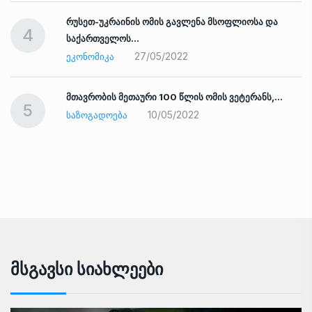
რუსეთ-უკრაინის ომის გავლენა მსოფლიოსა და
4
საქართველოს…
27/05/2022
ᲔᲙᲝᲜᲝᲛᲘᲙᲐ
ად
მთავრობის მეთაური 100 წლის ომის ვეტერანს,…
5
10/05/2022
ᲡᲐᲖᲝᲒᲐᲓᲝᲔᲑᲐ
Მსგავსი Სიახლეები