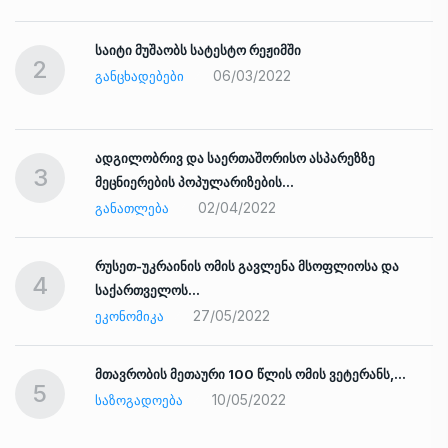
საიტი მუშაობს სატესტო რეჟიმში
2
06/03/2022
ᲒᲐᲜᲪᲮᲐᲓᲔᲑᲔᲑᲘ
ადგილობრივ და საერთაშორისო ასპარეზზე
3
მეცნიერების პოპულარიზების…
02/04/2022
ᲒᲐᲜᲐᲗᲚᲔᲑᲐ
რუსეთ-უკრაინის ომის გავლენა მსოფლიოსა და
4
საქართველოს…
27/05/2022
ᲔᲙᲝᲜᲝᲛᲘᲙᲐ
ად
მთავრობის მეთაური 100 წლის ომის ვეტერანს,…
5
10/05/2022
ᲡᲐᲖᲝᲒᲐᲓᲝᲔᲑᲐ