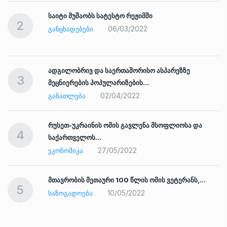
საიტი მუშაობს სატესტო რეჟიმში
2
06/03/2022
ᲒᲐᲜᲪᲮᲐᲓᲔᲑᲔᲑᲘ
ადგილობრივ და საერთაშორისო ასპარეზზე
3
მეცნიერების პოპულარიზების…
02/04/2022
ᲒᲐᲜᲐᲗᲚᲔᲑᲐ
რუსეთ-უკრაინის ომის გავლენა მსოფლიოსა და
4
საქართველოს…
27/05/2022
ᲔᲙᲝᲜᲝᲛᲘᲙᲐ
ად
მთავრობის მეთაური 100 წლის ომის ვეტერანს,…
5
10/05/2022
ᲡᲐᲖᲝᲒᲐᲓᲝᲔᲑᲐ