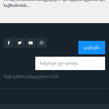
საქმიანობის…
ᲒᲐᲒᲖᲐᲕᲜᲐ
ჩვენ ვეწინააღმდეგებით სპამს