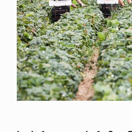
ოთარ შამუგია ბაქოში
6
მინისტერიალზე სიტყ
ᲔᲙᲝᲜᲝᲛᲘᲙᲐ
10/05/2022
გოგიტა თოდრაძე სა
სტატისტიკის ეროვნუ
7
სამსახურის…