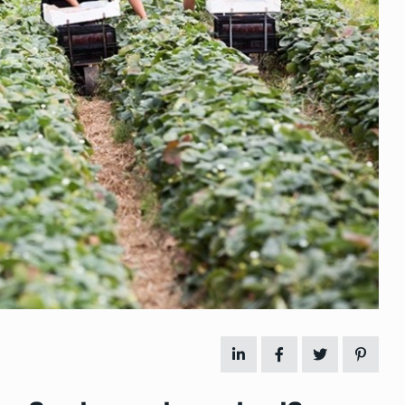
 გამართულ
ზურაბ აზარაშვილი:
ვით…
„სოციალურად დაუცველთა
11
დასაქმების პროგრამაში,…
ᲡᲐᲖᲝᲒᲐᲓᲝᲔᲑᲐ
13/05/2022
ქართველოს
ლი
აბაშის მუნიციპალიტეტი
12
ᲠᲔᲒᲘᲝᲜᲔᲑᲘ
13/05/2022