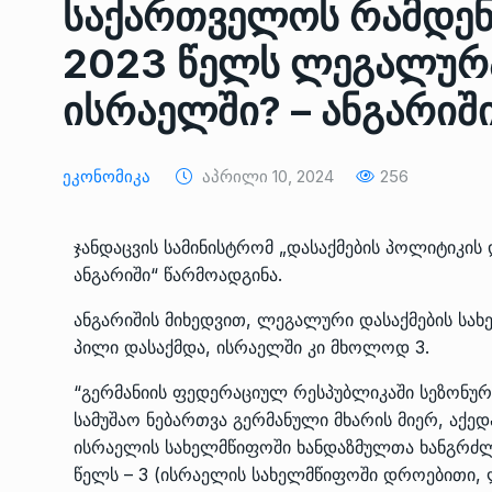
საქართველოს რამდენ
ᲔᲙᲝᲜᲝᲛᲘᲙᲐ
10/05/2022
2023 წელს ლეგალურა
საქართველოს რკინიგ
ისრაელში? – ანგარიშ
გენერალურმა დირექტ
8
დერეფნის…
ᲔᲙᲝᲜᲝᲛᲘᲙᲐ
11/05/2022
Ეკონომიკა
Აპრილი 10, 2024
256
თბილისის ზაქარია ფ
ჯანდაცვის სამინისტრომ „დასაქმების პოლიტიკის
სახელობის ოპერისა დ
9
ანგარიში“
წარმოადგინა
.
ბალეტის…
ᲙᲣᲚᲢᲣᲠᲐ
13/05/2022
ანგარიშის მიხედვით, ლეგალური დასაქმების
სახ
პილი დასაქმდა, ისრაელში კი მხოლოდ 3.
თბილისის ზაქარია ფ
“გერმანიის ფედერაციულ რესპუბლიკაში სეზონურ ს
სახელობის ოპერისა დ
10
სამუშაო ნებართვა გერმანული მხარის მიერ, აქედ
ბალეტის…
ისრაელის სახელმწიფოში ხანდაზმულთა ხანგრძლი
ᲙᲣᲚᲢᲣᲠᲐ
13/05/2022
წელს – 3 (ისრაელის სახელმწიფოში დროებითი, 